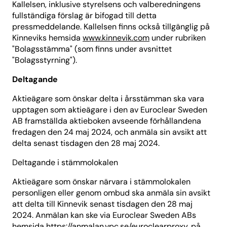
Kallelsen, inklusive styrelsens och valberedningens
fullständiga förslag är bifogad till detta
pressmeddelande. Kallelsen finns också tillgänglig på
Kinneviks hemsida
www.kinnevik.com
under rubriken
"Bolagsstämma" (som finns under avsnittet
"Bolagsstyrning").
Deltagande
Aktieägare som önskar delta i årsstämman ska vara
upptagen som aktieägare i den av Euroclear Sweden
AB framställda aktieboken avseende förhållandena
fredagen den 24 maj 2024, och anmäla sin avsikt att
delta senast tisdagen den 28 maj 2024.
Deltagande i stämmolokalen
Aktieägare som önskar närvara i stämmolokalen
personligen eller genom ombud ska anmäla sin avsikt
att delta till Kinnevik senast tisdagen den 28 maj
2024. Anmälan kan ske via Euroclear Sweden ABs
hemsida
https://anmalan.vpc.se/euroclearproxy
, på