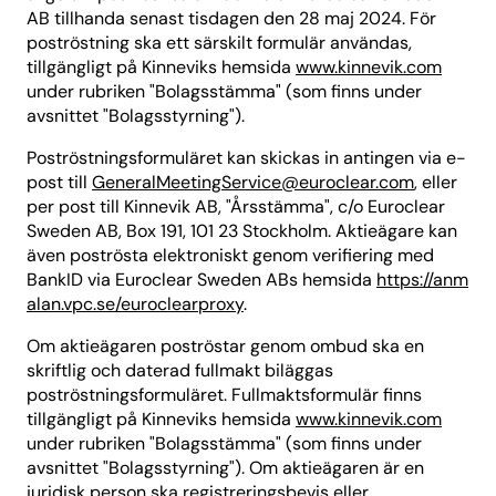
AB tillhanda senast tisdagen den 28 maj 2024. För
poströstning ska ett särskilt formulär användas,
tillgängligt på Kinneviks hemsida
www.kinnevik.com
under rubriken "Bolagsstämma" (som finns under
avsnittet "Bolagsstyrning").
Poströstningsformuläret kan skickas in antingen via e-
post till
GeneralMeetingService@euroclear.com
, eller
per post till Kinnevik AB, "Årsstämma", c/o Euroclear
Sweden AB, Box 191, 101 23 Stockholm. Aktieägare kan
även poströsta elektroniskt genom verifiering med
BankID via Euroclear Sweden ABs hemsida
https://anm
alan.vpc.se/euroclearproxy
.
Om aktieägaren poströstar genom ombud ska en
skriftlig och daterad fullmakt biläggas
poströstningsformuläret. Fullmaktsformulär finns
tillgängligt på Kinneviks hemsida
www.kinnevik.com
under rubriken "Bolagsstämma" (som finns under
avsnittet "Bolagsstyrning"). Om aktieägaren är en
juridisk person ska registreringsbevis eller