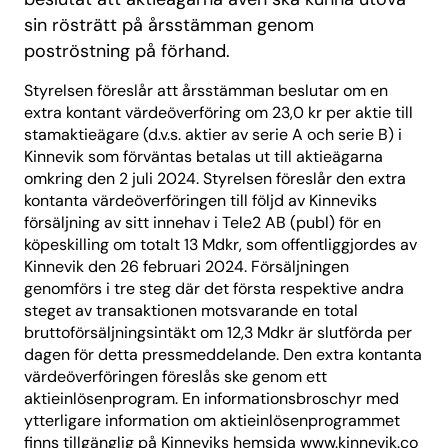
sin rösträtt på årsstämman genom
poströstning på förhand.
Styrelsen föreslår att årsstämman beslutar om en
extra kontant värdeöverföring om 23,0 kr per aktie till
stamaktieägare (d.v.s. aktier av serie A och serie B) i
Kinnevik som förväntas betalas ut till aktieägarna
omkring den 2 juli 2024. Styrelsen föreslår den extra
kontanta värdeöverföringen till följd av Kinneviks
försäljning av sitt innehav i Tele2 AB (publ) för en
köpeskilling om totalt 13 Mdkr, som offentliggjordes av
Kinnevik den 26 februari 2024. Försäljningen
genomförs i tre steg där det första respektive andra
steget av transaktionen motsvarande en total
bruttoförsäljningsintäkt om 12,3 Mdkr är slutförda per
dagen för detta pressmeddelande. Den extra kontanta
värdeöverföringen föreslås ske genom ett
aktieinlösenprogram. En informationsbroschyr med
ytterligare information om aktieinlösenprogrammet
finns tillgänglig på Kinneviks hemsida
www.kinnevik.co