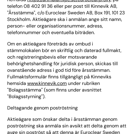
telefon 08 402 91 36 eller per post till Kinnevik AB,
"Årsstämma", c/o Euroclear Sweden AB, Box 191, 101 23
Stockholm. Aktieägare ska i anmälan ange sitt namn,
person- eller organisationsnummer, adress,
telefonnummer och eventuella biträden.
Om en aktieägare företräds av ombud i
stämmolokalen bör en skriftlig och daterad fullmakt,
och registreringsbevis eller motsvarande
behörighetshandling för juridisk person, skickas till
ovanstående adress i god tid före årsstämman.
Fullmaktsformulär finns tillgängligt på Kinneviks
hemsida
www.kinnevik.com
under rubriken
"Bolagsstämma" (som finns under avsnittet
"Bolagsstyrning").
Deltagande genom poströstning
Aktieägare som önskar delta i årsstämman genom
poströstning ska anmäla sin avsikt att delta genom att
avge sin poströst så att denna är Euroclear Sweden