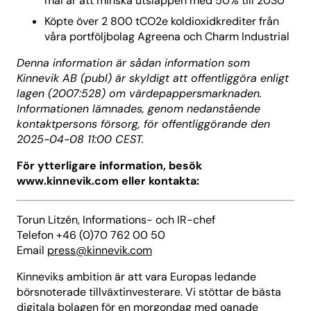
mål är att minska utsläppen med 50% till 2030
Köpte över 2 800 tCO2e koldioxidkrediter från
våra portföljbolag Agreena och Charm Industrial
Denna information är sådan information som
Kinnevik AB (publ) är skyldigt att offentliggöra enligt
lagen (2007:528) om värdepappersmarknaden.
Informationen lämnades, genom nedanstående
kontaktpersons försorg, för offentliggörande den
2025-04-08 11:00 CEST.
För ytterligare information, besök
www.kinnevik.com eller kontakta:
Torun Litzén, Informations- och IR-chef
Telefon +46 (0)70 762 00 50
Email
press@kinnevik.com
Kinneviks ambition är att vara Europas ledande
börsnoterade tillväxtinvesterare. Vi stöttar de bästa
digitala bolagen för en morgondag med oanade