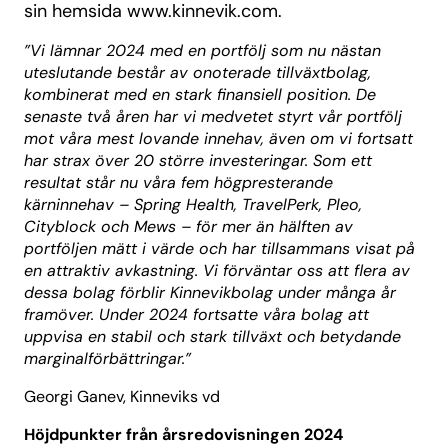
sin hemsida www.kinnevik.com.
”Vi lämnar 2024 med en portfölj som nu nästan
uteslutande består av onoterade tillväxtbolag,
kombinerat med en stark finansiell position. De
senaste två åren har vi medvetet styrt vår portfölj
mot våra mest lovande innehav, även om vi fortsatt
har strax över 20 större investeringar. Som ett
resultat står nu våra fem högpresterande
kärninnehav – Spring Health, TravelPerk, Pleo,
Cityblock och Mews – för mer än hälften av
portföljen mätt i värde och har tillsammans visat på
en attraktiv avkastning. Vi förväntar oss att flera av
dessa bolag förblir Kinnevikbolag under många år
framöver. Under 2024 fortsatte våra bolag att
uppvisa en stabil och stark tillväxt och betydande
marginalförbättringar.”
Georgi Ganev, Kinneviks vd
Höjdpunkter från årsredovisningen 2024