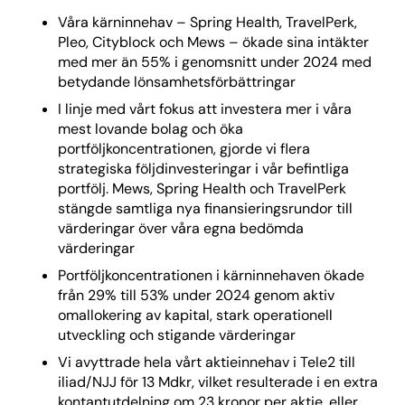
Våra kärninnehav – Spring Health, TravelPerk,
Pleo, Cityblock och Mews – ökade sina intäkter
med mer än 55% i genomsnitt under 2024 med
betydande lönsamhetsförbättringar
I linje med vårt fokus att investera mer i våra
mest lovande bolag och öka
portföljkoncentrationen, gjorde vi flera
strategiska följdinvesteringar i vår befintliga
portfölj. Mews, Spring Health och TravelPerk
stängde samtliga nya finansieringsrundor till
värderingar över våra egna bedömda
värderingar
Portföljkoncentrationen i kärninnehaven ökade
från 29% till 53% under 2024 genom aktiv
omallokering av kapital, stark operationell
utveckling och stigande värderingar
Vi avyttrade hela vårt aktieinnehav i Tele2 till
iliad/NJJ för 13 Mdkr, vilket resulterade i en extra
kontantutdelning om 23 kronor per aktie, eller