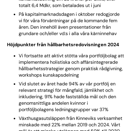
totalt 6,4 Mdkr, som betalades ut i juni
På kapitalmarknads­dagen i oktober redogjorde
vi för våra förväntningar på de kommande fem
åren. Den innehöll även presentationer från
grundare och/eller vd:s i alla våra kärninnehav
Höjdpunkter från hållbarhetsredovisningen 2024
Vi fortsatte att aktivt stötta våra portföljbolag att
implementera holistiska och affärsintegrerade
hållbarhetsstrategier genom praktisk rådgivning,
workshops kunskapsdelning
Vid slutet av året hade 94% av vår portfölj en
relevant strategi för mångfald, jämlikhet och
inkludering, 91% hade fastställda mål och den
genomsnittliga andelen kvinnor i
portföljbolagens ledningsgrupper var 37%
Växthusgasutsläppen från Kinneviks verksamhet
minskade med 22% mellan 2019 och 2024. Vårt