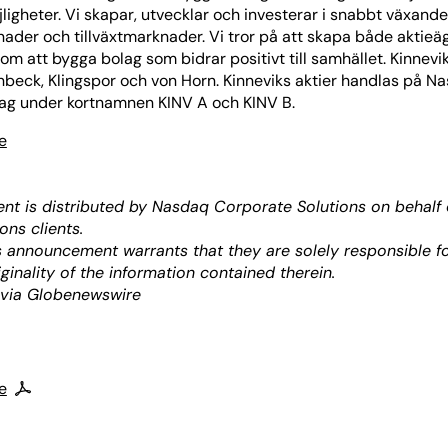
ligheter. Vi skapar, utvecklar och investerar i snabbt växand
ader och tillväxtmarknader. Vi tror på att skapa både aktie
om att bygga bolag som bidrar positivt till samhället. Kinnev
enbeck, Klingspor och von Horn. Kinneviks aktier handlas på 
olag under kortnamnen KINV A och KINV B.
e
nt is distributed by Nasdaq Corporate Solutions on behalf
ons clients.
is announcement warrants that they are solely responsible fo
ginality of the information contained therein.
 via Globenewswire
e