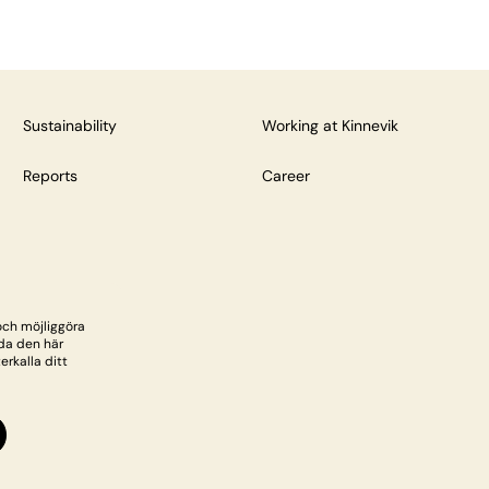
Sustainability
Working at Kinnevik
Reports
Career
och möjliggöra
da den här
rkalla ditt