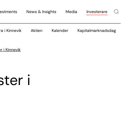
vestments
News & Insights
Media
Investerare
ra i Kinnevik
Aktien
Kalender
Kapitalmarknadsdag
r i Kinnevik
ter i