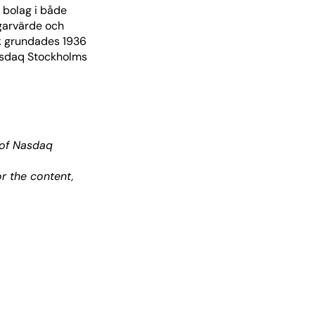
e bolag i både
ägarvärde och
ik grundades 1936
Nasdaq Stockholms
 of Nasdaq
r the content,