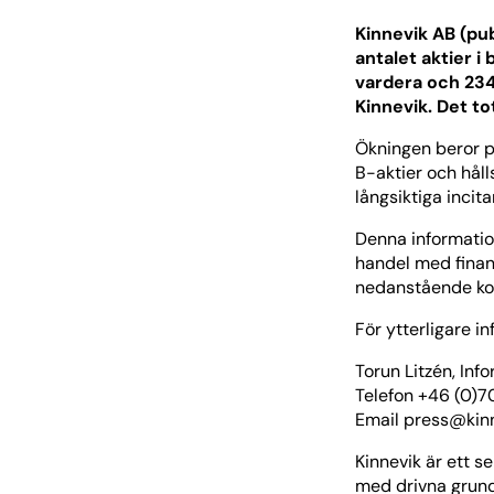
Kinnevik AB (pub
antalet aktier i 
vardera och 234
Kinnevik. Det to
Ökningen beror p
B-aktier och hålls
långsiktiga inci
Denna information
handel med finan
nedanstående kont
För ytterligare i
Torun Litzén, Inf
Telefon +46 (0)
Email
press@kin
Kinnevik är ett 
med drivna grund