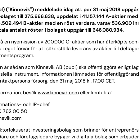
l) ("Kinnevik") meddelade idag att per 31 maj 2018 uppgår
bolaget till 275.666.638, uppdelat i 41.157.144 A-aktier med
.509.494 B-aktier med en röst vardera, varav 536.900 in
tala antalet röster i bolaget uppgår till 646.080.934.
å en nyemission av 200.000 C-aktier som har återköpts och 
 i eget förvar för att säkerställa leverans av aktier till deltag
tamentsprogram.
 är sådan som Kinnevik AB (publ) ska offentliggöra enligt la
siella instrument. Informationen lämnades för offentliggöran
aktpersons försorg, den 31 maj 2018 kl. 17.00 CET.
nformation, besök
www.kinnevik.com
eller kontakta:
ormations- och IR-chef
70 762 00 50
nevik.com
sektorfokuserat investeringsbolag som brinner för entreprenör
are och företagsledare bygger vi digitala bolag som erbjuder