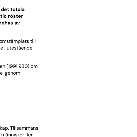
 det totala
 tio röster
nehas av
omstämplats till
are i utestående
gen (1991:980) om
de, genom
skap. Tillsammans
 människor fler