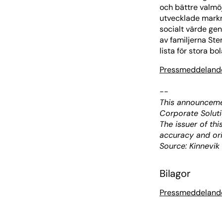
och bättre valmöj
utvecklade markn
socialt värde gen
av familjerna St
lista för stora b
Pressmeddeland
--
This announceme
Corporate Soluti
The issuer of th
accuracy and ori
Source: Kinnevik
Bilagor
Pressmeddeland