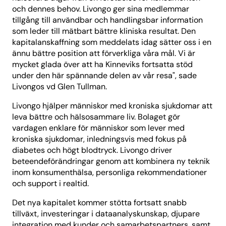
och dennes behov. Livongo ger sina medlemmar
tillgång till användbar och handlingsbar information
som leder till mätbart bättre kliniska resultat. Den
kapitalanskaffning som meddelats idag sätter oss i en
ännu bättre position att förverkliga våra mål. Vi är
mycket glada över att ha Kinneviks fortsatta stöd
under den här spännande delen av vår resa", sade
Livongos vd Glen Tullman.
Livongo hjälper människor med kroniska sjukdomar att
leva bättre och hälsosammare liv. Bolaget gör
vardagen enklare för människor som lever med
kroniska sjukdomar, inledningsvis med fokus på
diabetes och högt blodtryck. Livongo driver
beteendeförändringar genom att kombinera ny teknik
inom konsumenthälsa, personliga rekommendationer
och support i realtid.
Det nya kapitalet kommer stötta fortsatt snabb
tillväxt, investeringar i dataanalyskunskap, djupare
integration med kunder och samarbetspartners, samt