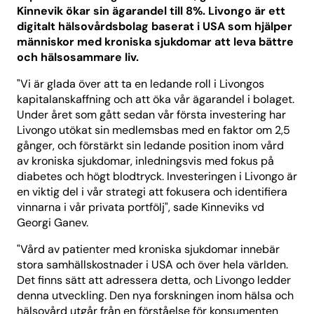
Kinnevik ökar sin ägarandel till 8%. Livongo är ett
digitalt hälsovårdsbolag baserat i USA som hjälper
människor med kroniska sjukdomar att leva bättre
och hälsosammare liv.
"Vi är glada över att ta en ledande roll i Livongos
kapitalanskaffning och att öka vår ägarandel i bolaget.
Under året som gått sedan vår första investering har
Livongo utökat sin medlemsbas med en faktor om 2,5
gånger, och förstärkt sin ledande position inom vård
av kroniska sjukdomar, inledningsvis med fokus på
diabetes och högt blodtryck. Investeringen i Livongo är
en viktig del i vår strategi att fokusera och identifiera
vinnarna i vår privata portfölj", sade Kinneviks vd
Georgi Ganev.
"Vård av patienter med kroniska sjukdomar innebär
stora samhällskostnader i USA och över hela världen.
Det finns sätt att adressera detta, och Livongo ledder
denna utveckling. Den nya forskningen inom hälsa och
hälsovård utgår från en förståelse för konsumenten