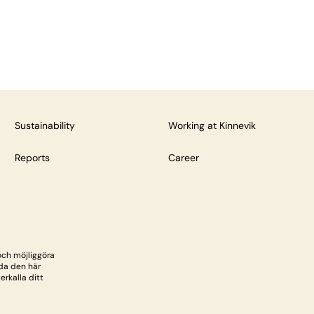
Sustainability
Working at Kinnevik
Reports
Career
och möjliggöra
da den här
rkalla ditt