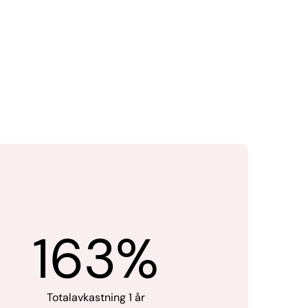
163%
Totalavkastning 1 år