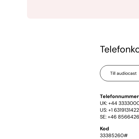
Telefonko
Till audiocast
Telefonnummer
UK: +44 333300
US: +1 6319131422
SE: +46 8566426
Kod
33385260#