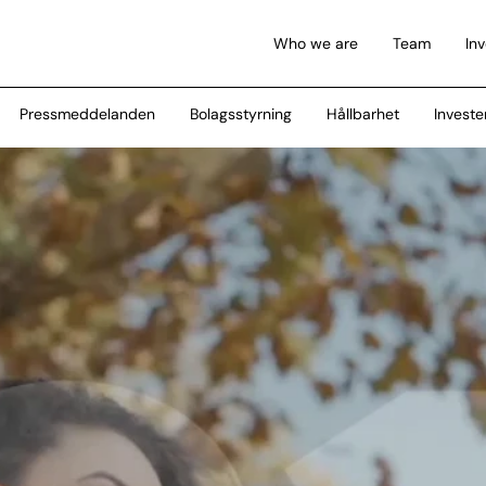
Who we are
Team
In
Pressmeddelanden
Bolagsstyrning
Hållbarhet
Investe