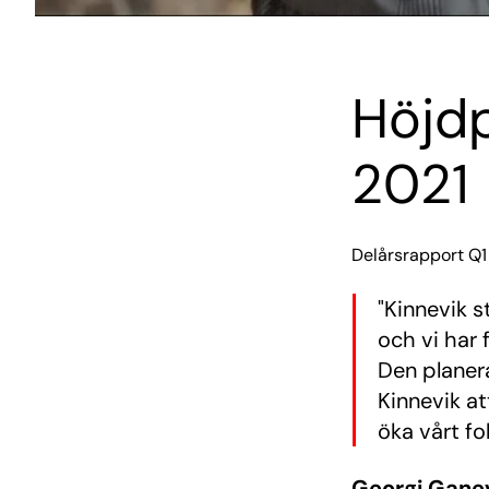
Höjdp
2021
Delårsrapport Q1
"Kinnevik 
och vi har 
Den planera
Kinnevik at
öka vårt fo
Georgi Ganev