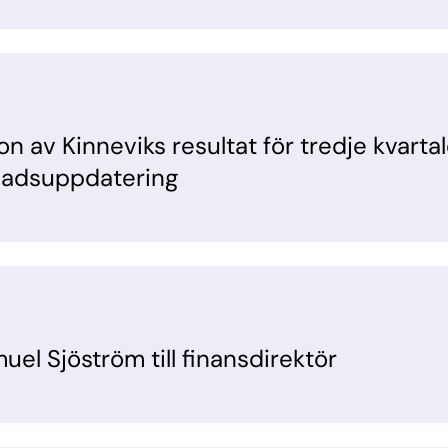
on av Kinneviks resultat för tredje kvartal
ads­uppdatering
el Sjöström till finansdirektör