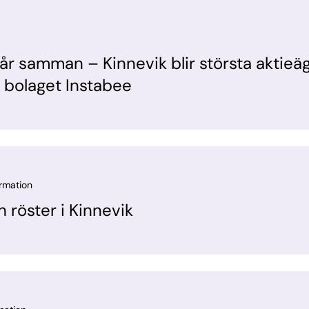
r samman – Kinnevik blir största aktieäg
bolaget Instabee
ormation
h röster i Kinnevik