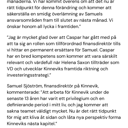
månaderna. Vi har kommit överens om att det nu är
rätt tidpunkt för denna förändring och kommer att
säkerställa en smidig överlämning av Samuels
ansvarsområden fram till slutet av nästa månad. Vi
önskar honom all lycka i framtiden.”
”Jag är mycket glad över att Caspar har gått med på
att ta sig an rollen som tillförordnad finansdirektör tills
vi hittar en permanent ersättare för Samuel. Caspar
har en bred kompetens som kommer att vara särskilt
relevant och värdefull när Helena Saxon tillträder som
VD och utvecklar Kinneviks framtida riktning och
investeringsstrategi.”
Samuel Sjöström, finansdirektör på Kinnevik,
kommenterade: ”Att arbeta för Kinnevik under de
senaste 13 åren har varit ett privilegium och en
definierande period i mitt liv, och jag kommer att
sakna teamet väldigt mycket. Nu är det rätt tidpunkt
för mig att kliva åt sidan och låta nya perspektiv forma
Kinneviks nästa kapitel.”