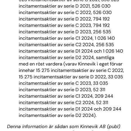
incitamentsaktier av serie D 2021, 526 030
incitamentsaktier av serie C 2022, 526 030
incitamentsaktier av serie D 2022, 794 192
incitamentsaktier av serie C 2023, 794 192
incitamentsaktier av serie D 2023, 256 535
incitamentsaktier av serie C1 2024, 1 026 140
incitamentsaktier av serie C2 2024, 256 535
incitamentsaktier av serie D1 2024 och 1 026 140
incitamentsaktier av serie D2 2024, samtliga
med en röst vardera (varav Kinnevik i eget förvar
innehar 15 275 incitamentsaktier av serie C 2022,
15 275 incitamentsaktier av serie D 2022, 33 035
incitamentsaktier av serie C 2023, 33 035
incitamentsaktier av serie D 2023, 52 311
incitamentsaktier av serie C1 2024, 209 244
incitamentsaktier av serie C2 2024, 52 311
incitamentsaktier av serie D1 2024 och 209 244
incitamentsaktier av serie D2 2024).
Denna information är sådan som Kinnevik AB (publ)