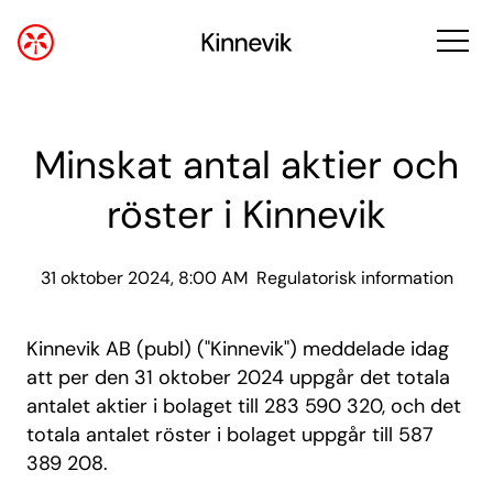
Minskat antal aktier och
röster i Kinnevik
31 oktober 2024, 8:00 AM
Regulatorisk information
Kinnevik AB (publ) ("Kinnevik") meddelade idag
att per den 31 oktober 2024 uppgår det totala
antalet aktier i bolaget till 283 590 320, och det
totala antalet röster i bolaget uppgår till 587
389 208.