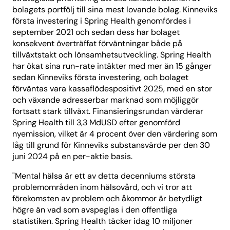
bolagets portfölj till sina mest lovande bolag. Kinneviks
första investering i Spring Health genomfördes i
september 2021 och sedan dess har bolaget
konsekvent överträffat förväntningar både på
tillväxtstakt och lönsamhetsutveckling. Spring Health
har ökat sina run-rate intäkter med mer än 15 gånger
sedan Kinneviks första investering, och bolaget
förväntas vara kassaflödespositivt 2025, med en stor
och växande adresserbar marknad som möjliggör
fortsatt stark tillväxt. Finansieringsrundan värderar
Spring Health till 3,3 MdUSD efter genomförd
nyemission, vilket är 4 procent över den värdering som
låg till grund för Kinneviks substansvärde per den 30
juni 2024 på en per-aktie basis.
"Mental hälsa är ett av detta decenniums största
problemområden inom hälsovård, och vi tror att
förekomsten av problem och åkommor är betydligt
högre än vad som avspeglas i den offentliga
statistiken. Spring Health täcker idag 10 miljoner