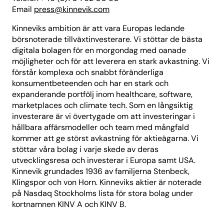
Email
press@kinnevik.com
Kinneviks ambition är att vara Europas ledande
börsnoterade tillväxtinvesterare. Vi stöttar de bästa
digitala bolagen för en morgondag med oanade
möjligheter och för att leverera en stark avkastning. Vi
förstår komplexa och snabbt föränderliga
konsumentbeteenden och har en stark och
expanderande portfölj inom healthcare, software,
marketplaces och climate tech. Som en långsiktig
investerare är vi övertygade om att investeringar i
hållbara affärsmodeller och team med mångfald
kommer att ge störst avkastning för aktieägarna. Vi
stöttar våra bolag i varje skede av deras
utvecklingsresa och investerar i Europa samt USA.
Kinnevik grundades 1936 av familjerna Stenbeck,
Klingspor och von Horn. Kinneviks aktier är noterade
på Nasdaq Stockholms lista för stora bolag under
kortnamnen KINV A och KINV B.