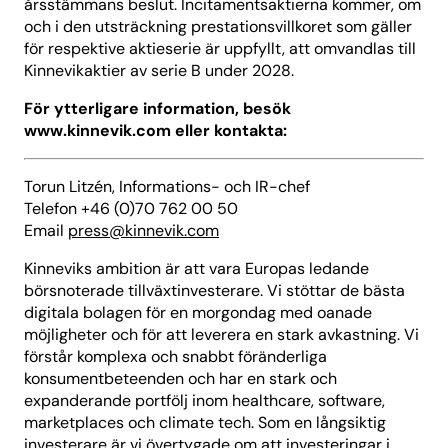
årsstämmans beslut. Incitamentsaktierna kommer, om
och i den utsträckning prestationsvillkoret som gäller
för respektive aktieserie är uppfyllt, att omvandlas till
Kinnevikaktier av serie B under 2028.
För ytterligare information, besök
www.kinnevik.com eller kontakta:
Torun Litzén, Informations- och IR-chef
Telefon +46 (0)70 762 00 50
Email
press@kinnevik.com
Kinneviks ambition är att vara Europas ledande
börsnoterade tillväxtinvesterare. Vi stöttar de bästa
digitala bolagen för en morgondag med oanade
möjligheter och för att leverera en stark avkastning. Vi
förstår komplexa och snabbt föränderliga
konsumentbeteenden och har en stark och
expanderande portfölj inom healthcare, software,
marketplaces och climate tech. Som en långsiktig
investerare är vi övertygade om att investeringar i