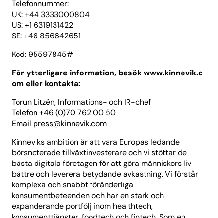
Telefonnummer:
UK: +44 3333000804
US: +1 6319131422
SE: +46 856642651
Kod: 95597845#
För ytterligare information, besök
www.kinnevik.c
om
eller kontakta:
Torun Litzén, Informations- och IR-chef
Telefon +46 (0)70 762 00 50
Email
press@kinnevik.com
Kinneviks ambition är att vara Europas ledande
börsnoterade tillväxtinvesterare och vi stöttar de
bästa digitala företagen för att göra människors liv
bättre och leverera betydande avkastning. Vi förstår
komplexa och snabbt föränderliga
konsumentbeteenden och har en stark och
expanderande portfölj inom healthtech,
konsumenttjänster, foodtech och fintech. Som en