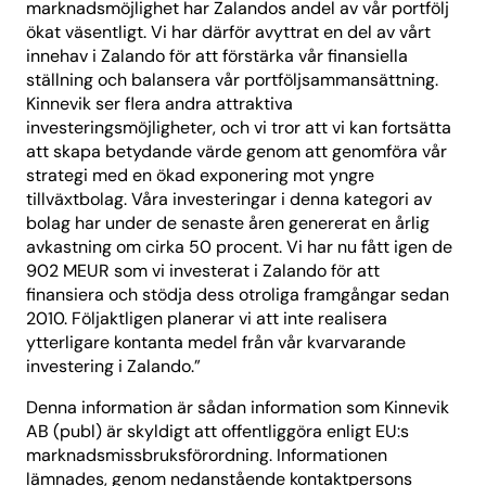
marknadsmöjlighet har Zalandos andel av vår portfölj
ökat väsentligt. Vi har därför avyttrat en del av vårt
innehav i Zalando för att förstärka vår finansiella
ställning och balansera vår portföljsammansättning.
Kinnevik ser flera andra attraktiva
investeringsmöjligheter, och vi tror att vi kan fortsätta
att skapa betydande värde genom att genomföra vår
strategi med en ökad exponering mot yngre
tillväxtbolag. Våra investeringar i denna kategori av
bolag har under de senaste åren genererat en årlig
avkastning om cirka 50 procent. Vi har nu fått igen de
902 MEUR som vi investerat i Zalando för att
finansiera och stödja dess otroliga framgångar sedan
2010. Följaktligen planerar vi att inte realisera
ytterligare kontanta medel från vår kvarvarande
investering i Zalando.”
Denna information är sådan information som Kinnevik
AB (publ) är skyldigt att offentliggöra enligt EU:s
marknadsmissbruksförordning. Informationen
lämnades, genom nedanstående kontaktpersons