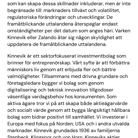
som kan skapa dessa skillnader inkluderar, men är inte
begränsade till: marknaders tillväxt och volatilitet,
regulatoriska förändringar och utvecklingar. De
framåtblickande uttalandena återspeglar endast
omständigheter per det datum som anges häri. Varken
Kinnevik eller Zalando åtar sig någon skyldighet att
uppdatera de framåtblickande uttalandena.
Kinnevik är ett sektorfokuserat investmentbolag som
brinner för entreprenörskap. Vårt syfte är att förbättra
människors liv genom att erbjuda fler och bättre
valmöjligheter. Tillsammans med drivna grundare och
företagsledare bygger vi bolag som genom
digitalisering och teknisk innovation tillgodoser
väsentliga vardagsbehov hos konsumenten. Som
aktiva ägare tror vi på att skapa både aktieägarvärde
och socialt värde genom att bygga långsiktigt hållbara
bolag som bidrar positivt till samhället. Vi investerar i
Europa med fokus på Norden, USA och i andra utvalda
marknader. Kinnevik grundades 1936 av familjerna
Stenbeck, Klingspor och von Horn. Kinneviks aktier