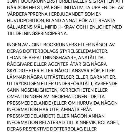
JOINT BOOKRUNNERS FÖRBEHÅLLER SIG RÄTTEN ATT
NÄR SOM HELST, PÅ EGET INITIATIV, TA UPP EN DEL AV
VÄRDEPAPPRERNA I ERBJUDANDET SOM EN
HUVUDPOSITION, BLAND ANNAT FÖR ATT BEAKTA
SÄLJARENS MÅL, MIFID II-KRAV OCH I ENLIGHET MED
TILLDELNINGSPRINCIPERNA.
INGEN AV JOINT BOOKRUNNERS ELLER NÅGOT AV
DERAS DOTTERBOLAGS STYRELSELEDAMÖTER,
LEDANDE BEFATTNINGSHAVARE, ANSTÄLLDA,
RÅDGIVARE ELLER AGENTER ÅTAR SIG NÅGRA
SKYLDIGHETER ELLER NÅGOT ANSVAR FÖR, ELLER
LÄMNAR NÅGRA UTFÄSTELSER ELLER GARANTIER,
UTTRYCKLIGEN ELLER UNDERFÖRSTÅTT, AVSEENDE
SANNINGSENLIGHETEN, KORREKTHETEN ELLER
OMFATTNINGEN AV INFORMATIONEN I DETTA
PRESSMEDDELANDE (ELLER OM HURUVIDA NÅGON
INFORMATION HAR UTELÄMNATS FRÅN
PRESSMEDDELANDET) ELLER NÅGON ANNAN
INFORMATION RELATERAD TILL KINNEVIK, BOLAGET,
DERAS RESPEKTIVE DOTTERBOLAG ELLER