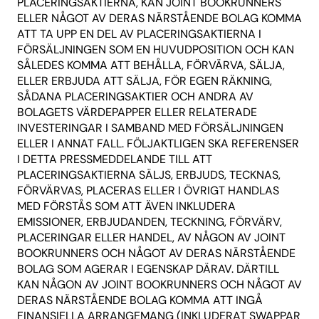
PLACERINGSAKTIERNA, KAN JOINT BOOKRUNNERS
ELLER NÅGOT AV DERAS NÄRSTÅENDE BOLAG KOMMA
ATT TA UPP EN DEL AV PLACERINGSAKTIERNA I
FÖRSÄLJNINGEN SOM EN HUVUDPOSITION OCH KAN
SÅLEDES KOMMA ATT BEHÅLLA, FÖRVÄRVA, SÄLJA,
ELLER ERBJUDA ATT SÄLJA, FÖR EGEN RÄKNING,
SÅDANA PLACERINGSAKTIER OCH ANDRA AV
BOLAGETS VÄRDEPAPPER ELLER RELATERADE
INVESTERINGAR I SAMBAND MED FÖRSÄLJNINGEN
ELLER I ANNAT FALL. FÖLJAKTLIGEN SKA REFERENSER
I DETTA PRESSMEDDELANDE TILL ATT
PLACERINGSAKTIERNA SÄLJS, ERBJUDS, TECKNAS,
FÖRVÄRVAS, PLACERAS ELLER I ÖVRIGT HANDLAS
MED FÖRSTÅS SOM ATT ÄVEN INKLUDERA
EMISSIONER, ERBJUDANDEN, TECKNING, FÖRVÄRV,
PLACERINGAR ELLER HANDEL, AV NÅGON AV JOINT
BOOKRUNNERS OCH NÅGOT AV DERAS NÄRSTÅENDE
BOLAG SOM AGERAR I EGENSKAP DÄRAV. DÄRTILL
KAN NÅGON AV JOINT BOOKRUNNERS OCH NÅGOT AV
DERAS NÄRSTÅENDE BOLAG KOMMA ATT INGÅ
FINANSIELLA ARRANGEMANG (INKLUDERAT SWAPPAR