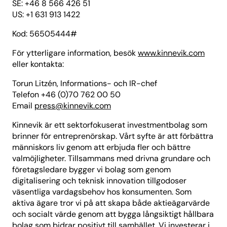
SE: +46 8 566 426 51
US: +1 631 913 1422
Kod: 56505444#
För ytterligare information, besök
www.kinnevik.com
eller kontakta:
Torun Litzén, Informations- och IR-chef
Telefon +46 (0)70 762 00 50
Email
press@kinnevik.com
Kinnevik är ett sektorfokuserat investmentbolag som
brinner för entreprenörskap. Vårt syfte är att förbättra
människors liv genom att erbjuda fler och bättre
valmöjligheter. Tillsammans med drivna grundare och
företagsledare bygger vi bolag som genom
digitalisering och teknisk innovation tillgodoser
väsentliga vardagsbehov hos konsumenten. Som
aktiva ägare tror vi på att skapa både aktieägarvärde
och socialt värde genom att bygga långsiktigt hållbara
bolag som bidrar positivt till samhället. Vi investerar i