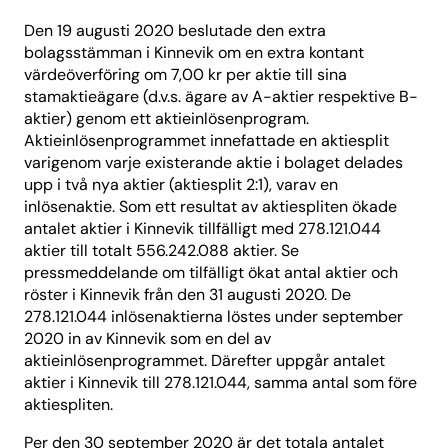
Den 19 augusti 2020 beslutade den extra
bolagsstämman i Kinnevik om en extra kontant
värdeöverföring om 7,00 kr per aktie till sina
stamaktieägare (d.v.s. ägare av A-aktier respektive B-
aktier) genom ett aktieinlösenprogram.
Aktieinlösenprogrammet innefattade en aktiesplit
varigenom varje existerande aktie i bolaget delades
upp i två nya aktier (aktiesplit 2:1), varav en
inlösenaktie. Som ett resultat av aktiespliten ökade
antalet aktier i Kinnevik tillfälligt med 278.121.044
aktier till totalt 556.242.088 aktier. Se
pressmeddelande om tilfälligt ökat antal aktier och
röster i Kinnevik från den 31 augusti 2020. De
278.121.044 inlösenaktierna löstes under september
2020 in av Kinnevik som en del av
aktieinlösenprogrammet. Därefter uppgår antalet
aktier i Kinnevik till 278.121.044, samma antal som före
aktiespliten.
Per den 30 september 2020 är det totala antalet