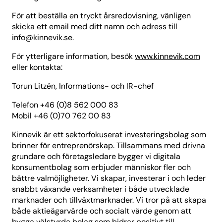
För att beställa en tryckt årsredovisning, vänligen
skicka ett email med ditt namn och adress till
info@kinnevik.se
.
För ytterligare information, besök
www.kinnevik.com
eller kontakta:
Torun Litzén, Informations- och IR-chef
Telefon +46 (0)8 562 000 83
Mobil +46 (0)70 762 00 83
Kinnevik är ett sektorfokuserat investeringsbolag som
brinner för entreprenörskap. Tillsammans med drivna
grundare och företagsledare bygger vi digitala
konsumentbolag som erbjuder människor fler och
bättre valmöjligheter. Vi skapar, investerar i och leder
snabbt växande verksamheter i både utvecklade
marknader och tillväxtmarknader. Vi tror på att skapa
både aktieägarvärde och socialt värde genom att
bygga välstyrda bolag som bidrar positivt till