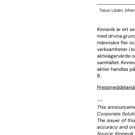
Torun Litzén, Info
Kinnevik är ett 
med drivna grund
människor fler oc
verksamheter i b
aktieägarvärde oc
samhället. Kinnev
aktier handlas p
B.
Pressmeddeland
--
This announceme
Corporate Soluti
The issuer of th
accuracy and ori
Source: Kinnevik