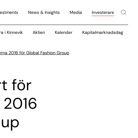
vestments
News & Insights
Media
Investerare
ra i Kinnevik
Aktien
Kalender
Kapitalmarknadsdag
derna 2016 för Global Fashion Group
t för
 2016
oup