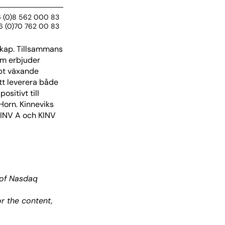
6 (0)8 562 000 83
6 (0)70 762 00 83
skap. Tillsammans
om erbjuder
bbt växande
tt leverera både
sitivt till
Horn. Kinneviks
KINV A och KINV
 of Nasdaq
r the content,