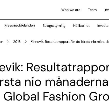
Who we are
Team
In
Pressmeddelanden
Bolagsstyrning
Hållbarhet
Investe
en
2016
Kinnevik: Resultatrapport för de första nio måna
evik: Resultatrappor
örsta nio månaderna
r Global Fashion Gr