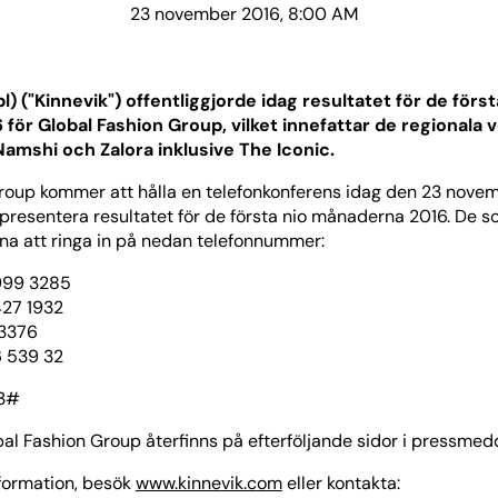
23 november 2016, 8:00 AM
l) ("Kinnevik") offentliggjorde idag resultatet för de först
för Global Fashion Group, vilket innefattar de regionala
Namshi och Zalora inklusive The Iconic.
roup kommer att hålla en telefonkonferens idag den 23 novem
 presentera resultatet för de första nio månaderna 2016. De som
mna att ringa in på nedan telefonnummer:
2999 3285
427 1932
 3376
6 539 32
93#
bal Fashion Group återfinns på efterföljande sidor i pressmed
nformation, besök
www.kinnevik.com
eller kontakta: