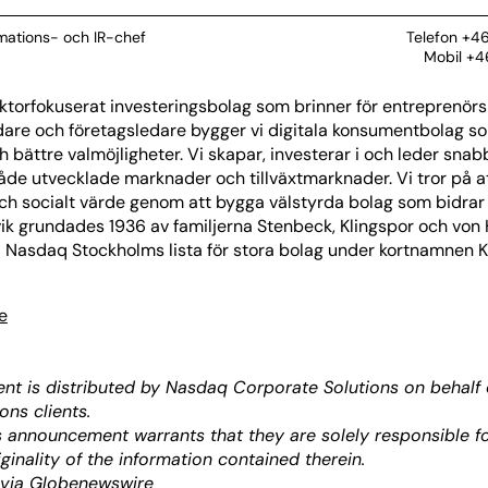
rmations- och IR-chef
Telefon +4
Mobil +4
sektorfokuserat investeringsbolag som brinner för entreprenör
are och företagsledare bygger vi digitala konsumentbolag s
h bättre valmöjligheter. Vi skapar, investerar i och leder sna
åde utvecklade marknader och tillväxtmarknader. Vi tror på a
h socialt värde genom att bygga välstyrda bolag som bidrar po
ik grundades 1936 av familjerna Stenbeck, Klingspor och von 
å Nasdaq Stockholms lista för stora bolag under kortnamnen 
e
nt is distributed by Nasdaq Corporate Solutions on behalf
ons clients.
is announcement warrants that they are solely responsible fo
ginality of the information contained therein.
 via Globenewswire