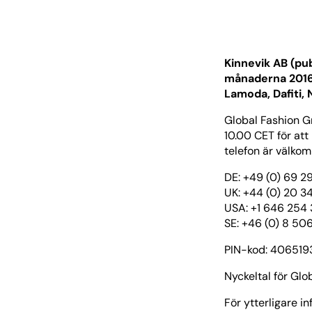
Kinnevik AB (pub
månaderna 2016 
Lamoda, Dafiti, 
Global Fashion G
10.00 CET för att
telefon är välko
DE: +49 (0) 69 
UK: +44 (0) 20 3
USA: +1 646 254
SE: +46 (0) 8 50
PIN-kod: 40651
Nyckeltal för Glo
För ytterligare i