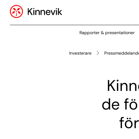
Rapporter & presentationer
Investerare
Pressmeddeland
Kinn
de f
fö