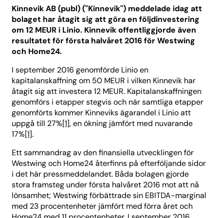
Kinnevik AB (publ) ("Kinnevik") meddelade idag att
bolaget har åtagit sig att göra en följdinvestering
om 12 MEUR i Linio. Kinnevik offentliggjorde även
resultatet för första halvåret 2016 för Westwing
och Home24.
I september 2016 genomförde Linio en
kapitalanskaffning om 50 MEUR i vilken Kinnevik har
åtagit sig att investera 12 MEUR. Kapitalanskaffningen
genomförs i etapper stegvis och när samtliga etapper
genomförts kommer Kinneviks ägarandel i Linio att
uppgå till 27%
[1]
, en ökning jämfört med nuvarande
17%
[1]
.
Ett sammandrag av den finansiella utvecklingen för
Westwing och Home24 återfinns på efterföljande sidor
i det här pressmeddelandet. Båda bolagen gjorde
stora framsteg under första halvåret 2016 mot att nå
lönsamhet; Westwing förbättrade sin EBITDA-marginal
med 23 procentenheter jämfört med förra året och
Home24 med 11 procentenheter. I september 2016