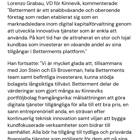
Lorenzo Grabau, VD för Kinnevik, kommenterade:
"Betterment är ett snabbväxande och oberoende
företag som redan etablerat sig som en
marknadsledare inom digital kapitalförvaltning genom
att utveckla innovativa tjänster som är enkla att
använda. På kort tid har de attraherat en stor och lojal
kundbas som investerar en växande andel av sina
tillgångar i Betterments plattform."
Han fortsatte: "Vi är mycket glada att, tillsammans
med Jon Stein och Eli Broverman, hela Betterments
team samt befintliga investerare, kunna stödja
bolagets långsiktiga tillväxt. Betterment delar de
värderingar som gjort många av Kinneviks
portföljbolag framgångsrika: målsättningen att göra
digitala tjänster tillgängliga för alla till ett bra pris, en
sann entreprenöriell anda, en strävan efter
kontinuerlig teknisk innovation samt viljan att bygga
kundfokuserade verksamheter som bidrar till
samhället. Alla bör ha tillgång till tydliga och prisvärda
finansiella tjänster som möjliggör för dem att nå sina