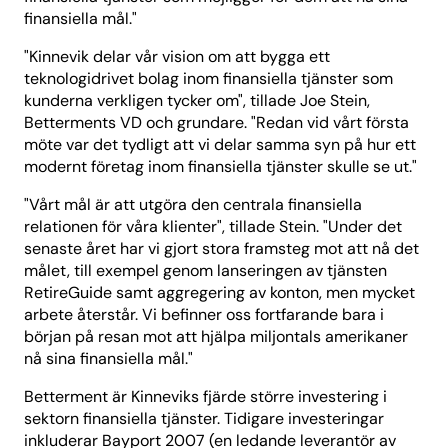
finansiella mål."
"Kinnevik delar vår vision om att bygga ett
teknologidrivet bolag inom finansiella tjänster som
kunderna verkligen tycker om", tillade Joe Stein,
Betterments VD och grundare. "Redan vid vårt första
möte var det tydligt att vi delar samma syn på hur ett
modernt företag inom finansiella tjänster skulle se ut."
"Vårt mål är att utgöra den centrala finansiella
relationen för våra klienter", tillade Stein. "Under det
senaste året har vi gjort stora framsteg mot att nå det
målet, till exempel genom lanseringen av tjänsten
RetireGuide samt aggregering av konton, men mycket
arbete återstår. Vi befinner oss fortfarande bara i
början på resan mot att hjälpa miljontals amerikaner
nå sina finansiella mål."
Betterment är Kinneviks fjärde större investering i
sektorn finansiella tjänster. Tidigare investeringar
inkluderar Bayport 2007 (en ledande leverantör av