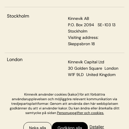
Stockholm
Kinnevik AB
P.O. Box 2094 SE-103 13
Stockholm
Visiting address:
Skeppsbron 18
London
Kinnevik Capital Ltd
30 Golden Square London
W1F 9LD United Kingdom
Kinnevik använder cookies (kakor) för att förbättra
Privacy & Cookies
användarupplevelsen och möjliggöra relevant kommunikation via
tredjepartsplattformar. Genom att använda den här webbplatsen
godkänner du att vi använder kakor. Du kan ändra eller återkalla ditt
samtycke på sidan
Personuppgifter och cookies.
Detaljer
Neka alla
Godkänn alla