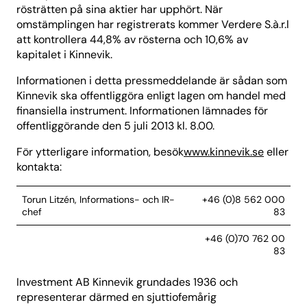
rösträtten på sina aktier har upphört. När
omstämplingen har registrerats kommer Verdere S.à.r.l
att kontrollera 44,8% av rösterna och 10,6% av
kapitalet i Kinnevik.
Informationen i detta pressmeddelande är sådan som
Kinnevik ska offentliggöra enligt lagen om handel med
finansiella instrument. Informationen lämnades för
offentliggörande den 5 juli 2013 kl. 8.00.
För ytterligare information, besök
www.kinnevik.se
eller
kontakta:
Torun Litzén, Informations- och IR-
+46 (0)8 562 000
chef
83
+46 (0)70 762 00
83
Investment AB Kinnevik grundades 1936 och
representerar därmed en sjuttiofemårig